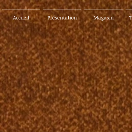
Accueil
Présentation
Magasin
T