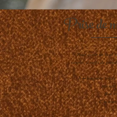
Prise de me
Pour avoir un licol s
simple, il suffit de pren
A = longueur totale
passant 
B = to
C = tour