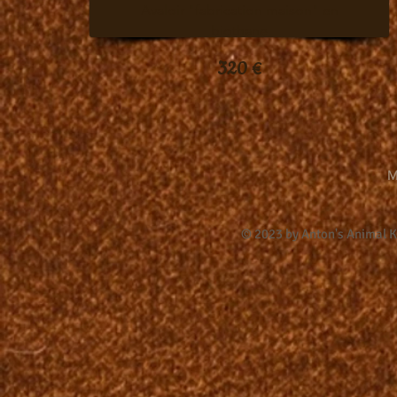
Avaloir "fabrication maison" en
biothane
320 €
M
© 2023 by Anton's Animal 