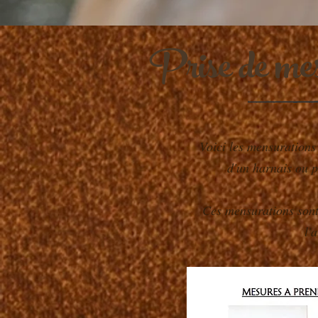
Prise de mes
Voici les mensurations 
d'un harnais ou p
Ces mensurations sont
l'