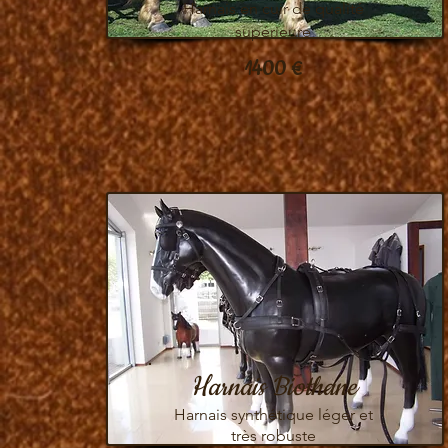
Harnais en cuir de qualité
supérieure
1400 €
Harnais Biothane
Harnais synthétique léger et
très robuste