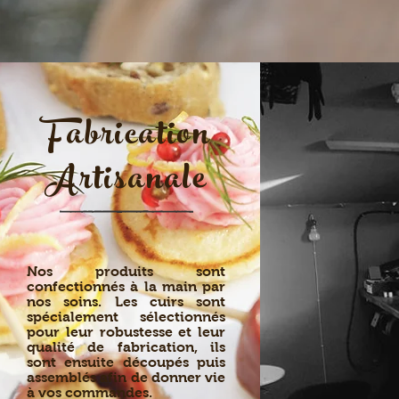
Fabrication
Artisanale
Nos produits sont
confectionnés à la main par
nos soins. Les cuirs sont
spécialement sélectionnés
pour leur robustesse et leur
qualité de fabrication, ils
sont ensuite découpés puis
assemblés afin de donner vie
à vos commandes.