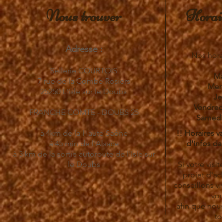
Nous trouver
Horair
Adresse :
Nos hora
Sellerie COURTOIS
Ma
7 rue de la Combe Rosiers
Merc
25250 L'isle sur le Doubs
Je
Vendred
FRANCHE COMTE - DOUBS 25
Samedi 
à 4km de la Haute Saône
!! ​Horaires 
à 45 min de l'Alsace
d'infos da
à 3 km de la sortie autoroute de l'Isle sur
le Doubs
Si votre vis
projet d'a
conseillons v
vou
afin que nou
to